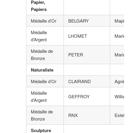
Papier,
Papiers
Médaille d’Or
BELGARY
Mapie
Médaille
LHOMET
Marie
d’Argent
Médaille de
PETER
Marianne
Bronze
Naturaliste
Médaille d’Or
CLAIRAND
Agnès
Médaille
GEFFROY
William
d’Argent
Médaille de
RNX
Estelle
Bronze
Sculpture