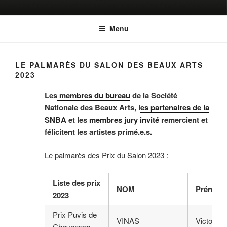
Aller
SALON DES BEAUX ARTS
Le Salon historique de la Fondation Nationale des Beaux Arts
au
Menu
contenu
principal
LE PALMARÈS DU SALON DES BEAUX ARTS
2023
Les
membres du bureau
de la Société
Nationale des Beaux Arts, l
es partenaires de la
SNBA
et les
membres jury invité
remercient et
félicitent les artistes primé.e.s.
Le palmarès des Prix du Salon 2023 :
Liste des prix
NOM
Prénom
2023
Prix Puvis de
VINAS
Victoria
Chavannes