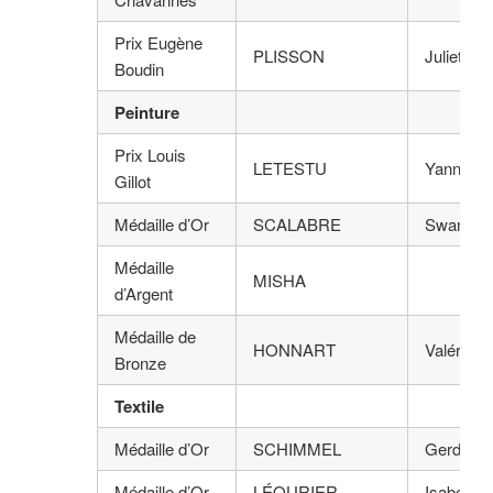
Prix Eugène
PLISSON
Juliette
Boudin
Peinture
Prix Louis
LETESTU
Yann
Gillot
Médaille d’Or
SCALABRE
Swan
Médaille
MISHA
d’Argent
Médaille de
HONNART
Valérie
Bronze
Textile
Médaille d’Or
SCHIMMEL
Gerda
Médaille d’Or
LÉOURIER
Isabelle