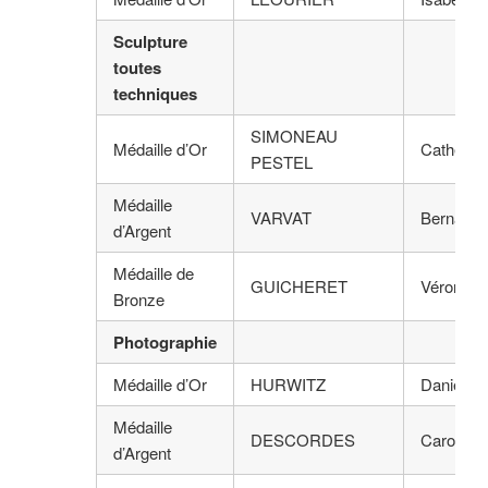
Sculpture
toutes
techniques
SIMONEAU
Médaille d’Or
Catherin
PESTEL
Médaille
VARVAT
Bernard
d’Argent
Médaille de
GUICHERET
Véroniqu
Bronze
Photographie
Médaille d’Or
HURWITZ
Daniel
Médaille
DESCORDES
Carol
d’Argent