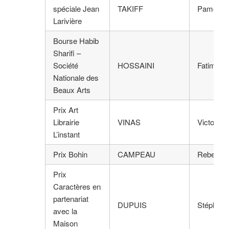
spéciale Jean
TAKIFF
Pamela
Larivière
Bourse Habib
Sharifi –
Société
HOSSAINI
Fatimah
Nationale des
Beaux Arts
Prix Art
Librairie
VINAS
Victoria
L’instant
Prix Bohin
CAMPEAU
Rebecca
Prix
Caractères en
partenariat
DUPUIS
Stéphan
avec la
Maison