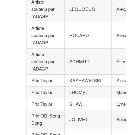
Artiste
soutenu par
LEQUOEUR
Alexandr
l’ADAGP
Artiste
soutenu par
ROUARD
Alexandr
l’ADAGP
Artiste
soutenu par
SCHMITT
Étienne
l’ADAGP
Prix Taylor
KASHAWELSKI
Sinisha
Prix Taylor
LHOMET
Marie
Prix Taylor
SHAW
Lynette
Prix ODI Song
JOLIVET
Solenne
Dong
Prix ODI Song