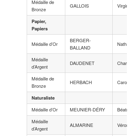
Médaille de
GALLOIS
Virginie
Bronze
Papier,
Papiers
BERGER-
Médaille d’Or
Nathalie
BALLAND
Médaille
DAUDENET
Charlotte
d’Argent
Médaille de
HERBACH
Caroline
Bronze
Naturaliste
Médaille d’Or
MEUNIER-DÉRY
Béatrice
Médaille
ALMARINE
Véroniqu
d’Argent