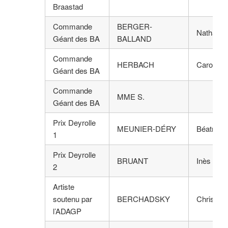
Braastad
Commande
BERGER-
Nathalie
Géant des BA
BALLAND
Commande
HERBACH
Caroline
Géant des BA
Commande
MME S.
Géant des BA
Prix Deyrolle
MEUNIER-DÉRY
Béatrice
1
Prix Deyrolle
BRUANT
Inès
2
Artiste
soutenu par
BERCHADSKY
Christine
l’ADAGP