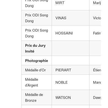
MIRT
Marijan
Dong
Prix ODI Song
VINAS
Victoria
Dong
Prix ODI Song
HOSSAINI
Fatimah
Dong
Prix du Jury
Invité
Photographie
Médaille d’Or
PIERART
Étienne
Médaille
NOBLE
Manuela
d’Argent
Médaille de
WATSON
Dawn
Bronze