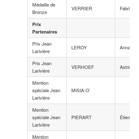
Médaille de
VERRIER
Fabrice
Bronze
Prix
Partenaires
Prix Jean
LEROY
Anna
Larivière
Prix Jean
VERHOEF
Astrid
Larivière
Mention
spéciale Jean
MISIA-O’
Larivière
Mention
spéciale Jean
PIERART
Étienne
Larivière
Mention