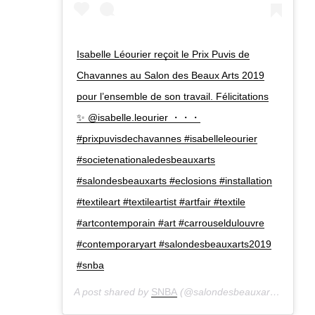
Isabelle Léourier reçoit le Prix Puvis de
Chavannes au Salon des Beaux Arts 2019
pour l’ensemble de son travail. Félicitations
✨ @isabelle.leourier ・・・
#prixpuvisdechavannes #isabelleleourier
#societenationaledesbeauxarts
#salondesbeauxarts #eclosions #installation
#textileart #textileartist #artfair #textile
#artcontemporain #art #carrouseldulouvre
#contemporaryart #salondesbeauxarts2019
#snba
A post shared by
SNBA
(@salondesbeauxarts) on
Dec