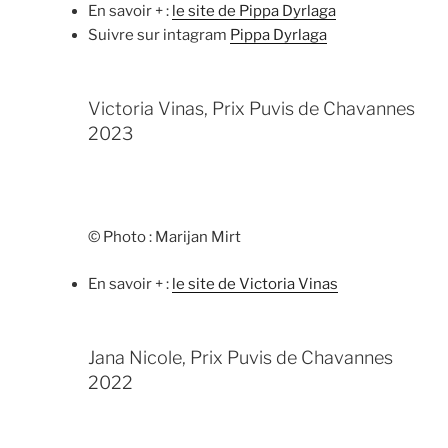
exposition monographique dans les locaux
En savoir + :
le site de Pippa Dyrlaga
Sina Abedi
– Fondateur de Gondishapour,
exceptionnels de la Manufacture Bohin,
Suivre sur intagram
Pippa Dyrlaga
docteur en architecture
dans l’Orne.
Chloé Chidiac de Missolz
– Galeriste
Prix Germain David-Nillet
Victoria Vinas, Prix Puvis de Chavannes
Antoine d’Ornano
– Association A. Österlind
2023
Lilas Pakzad
– Experte en tableaux et en
Prix Félix Bracquemond
dessins anciens
Charles Villeneuve de Janti –
Directeur des
© Photo : Marijan Mirt
musées Jean-Jacques Henner et Gustave
Moreau
En savoir + :
le site de Victoria Vinas
Jana Nicole, Prix Puvis de Chavannes
2022