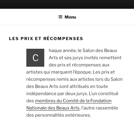
Aller
SALON DES BEAUX ARTS
Le Salon historique de la Fondation Nationale des Beaux Arts
au
Menu
contenu
principal
LES PRIX ET RÉCOMPENSES
haque année, le Salon des Beaux
C
Arts et ses jurys invités remettent
des prix et récompenses aux
artistes qui marquent l’époque. Les prix et
récompenses remis aux artistes lors du Salon
des Beaux Arts sont attribués en toute
indépendance par deux jurys. L’un constitué
des
membres du Comité de la Fondation
Nationale des Beaux Arts
, l’autre rassemble
des personnalités extérieures.