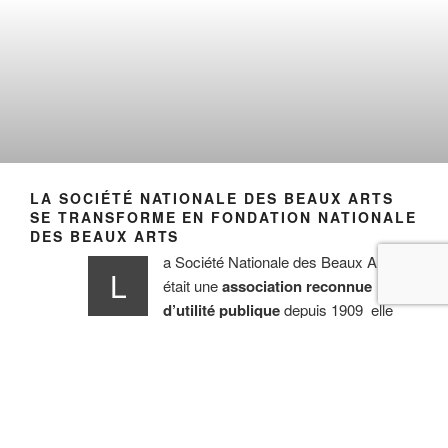
LA SOCIÉTÉ NATIONALE DES BEAUX ARTS
SE TRANSFORME EN FONDATION NATIONALE
DES BEAUX ARTS
a Société Nationale des Beaux Arts
L
était une
association reconnue
d’utilité publique
depuis 1909 elle
s’est transformée en
Fondation reconnue
d’utilité publique
par décret du 17 mars
2025. Elle œuvre chaque année à la
promotion
des artistes français·es et étranger
·
es
à travers
son Salon des Beaux Arts Le Salon des Beaux