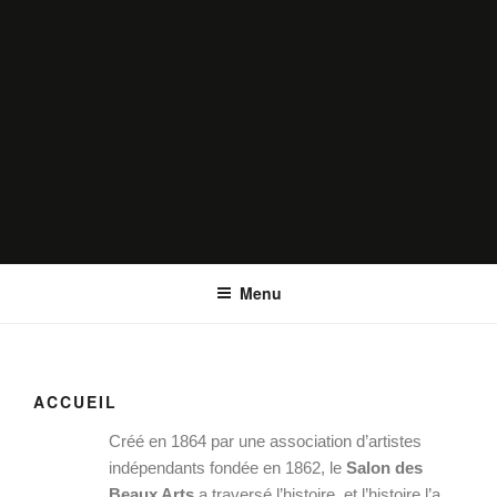
SALON DES BEAUX ARTS
Le Salon historique de la Fondation Nationale des Beaux Arts
Menu
ACCUEIL
Créé en 1864 par une association d’artistes
indépendants fondée en 1862, le
Salon des
Beaux Arts
a traversé l’histoire, et l’histoire l’a