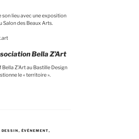
 son lieu avec une exposition
u Salon des Beaux Arts.
.art
ssociation Bella Z’Art
f Bella Z’Art au Bastille Design
onne le « territoire ».
,
DESSIN
,
ÉVÉNEMENT
,