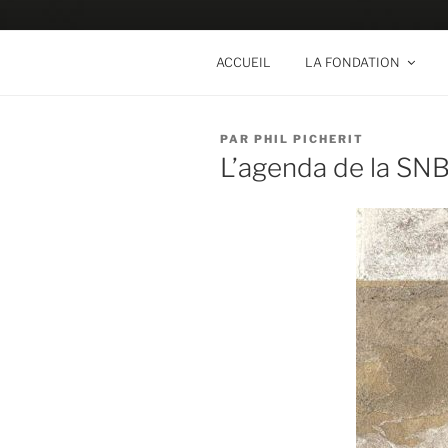
Aller
au
SALON DE
contenu
Le Salon historique de la Fond
ACCUEIL
LA FONDATION
principal
PUBLIÉ
PAR
PHIL PICHERIT
LE
L’agenda de la SN