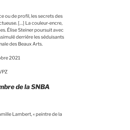
e ou de profil, les secrets des
ctueuse. […] La couleur-encre,
les. Élise Steiner poursuit avec
issimulé derrière les séduisants
onale des Beaux Arts.
tobre 2021
GVPZ
mbre de la SNBA
ille Lambert, « peintre de la