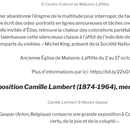
© Centre Culturel de Maisons-Laffitte
iner abandonne l’énigme de la multitude pour interroger, de fac
lle écrit des odes-portraits en lignes amoureuses et tâches on
lle invitée d’Élise, retrouve la chaleur des colorations pariéta
talentueuse cette silencieuse chasse à l’affût de l’indicible d
emparts du visibles. » Michel King, présent de la Société Nati
Ancienne Église de Maisons-Laffitte du 2 au 17 oc
Plus d’informations par ici : https://bit.ly/2Zs
osition Camille Lambert (1874-1964), me
Camille Lambert © Musée Gaspar
aspar (Arlon, Belgique) consacre une grande exposition à Cam
vertu, de la joie et de la volupté ».