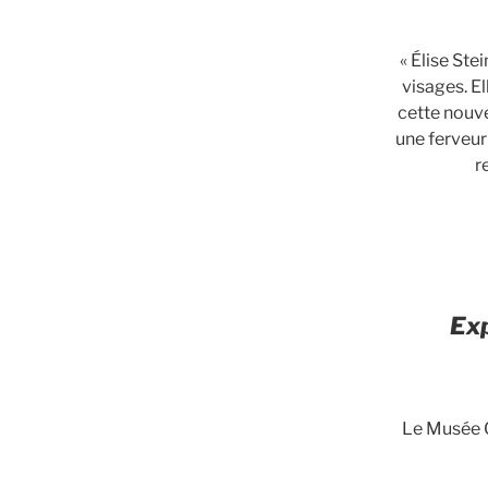
« Élise Ste
visages. E
cette nouve
une ferveur 
r
Exp
Le Musée G