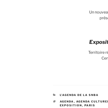
Un nouveau
prés
Exposit
Territoire 
Cen
CATÉGORIES
L'AGENDA DE LA SNBA
ÉTIQUETTES
AGENDA
,
AGENDA CULTURE
EXPOSITION
,
PARIS