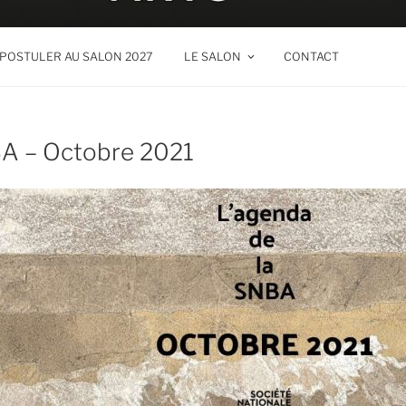
S BEAUX ARTS
ation Nationale des Beaux Arts
POSTULER AU SALON 2027
LE SALON
CONTACT
BA – Octobre 2021