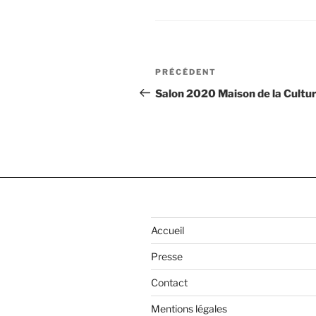
Navigation
Article
PRÉCÉDENT
de
précédent
Salon 2020 Maison de la Cultur
l’article
Accueil
Presse
Contact
Mentions légales