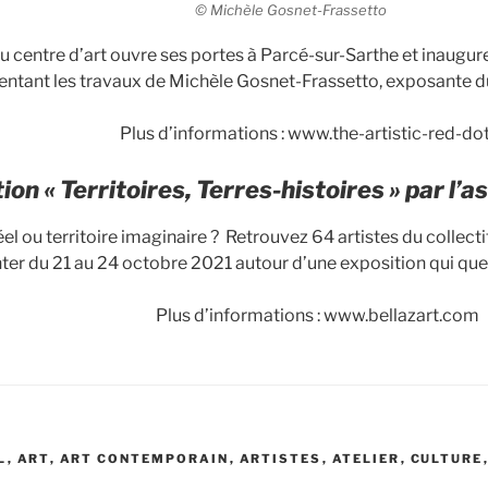
© Michèle Gosnet-Frassetto
 centre d’art ouvre ses portes à Parcé-sur-Sarthe et inaugure
entant les travaux de Michèle Gosnet-Frassetto, exposante d
Plus d’informations : www.the-artistic-red-dot
ion « Territoires, Terres-histoires » par l’a
réel ou territoire imaginaire ? Retrouvez 64 artistes du collecti
ter du 21 au 24 octobre 2021 autour d’une exposition qui questi
Plus d’informations : www.bellazart.com
L
,
ART
,
ART CONTEMPORAIN
,
ARTISTES
,
ATELIER
,
CULTURE