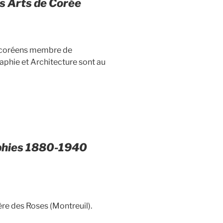
es Arts de Corée
es coréens membre de
raphie et Architecture sont au
aphies 1880-1940
ère des Roses (Montreuil).