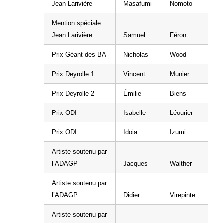
Jean Larivière
Masafumi
Nomoto
Mention spéciale
Jean Larivière
Samuel
Féron
Prix Géant des BA
Nicholas
Wood
Prix Deyrolle 1
Vincent
Munier
Prix Deyrolle 2
Émilie
Biens
Prix ODI
Isabelle
Léourier
Prix ODI
Idoia
Izumi
Artiste soutenu par
l’ADAGP
Jacques
Walther
Artiste soutenu par
l’ADAGP
Didier
Virepinte
Artiste soutenu par