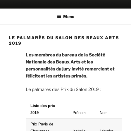
Aller
SALON DES BEAUX ARTS
Le Salon historique de la Fondation Nationale des Beaux Arts
au
Menu
contenu
principal
LE PALMARÈS DU SALON DES BEAUX ARTS
2019
Les membres du bureau de la Société
Nationale des Beaux Arts et les
personnalités du jury invité remercient et
félicitent les artistes primés.
Le palmarès des Prix du Salon 2019 :
Liste des prix
2019
Prénom
Nom
Prix Puvis de