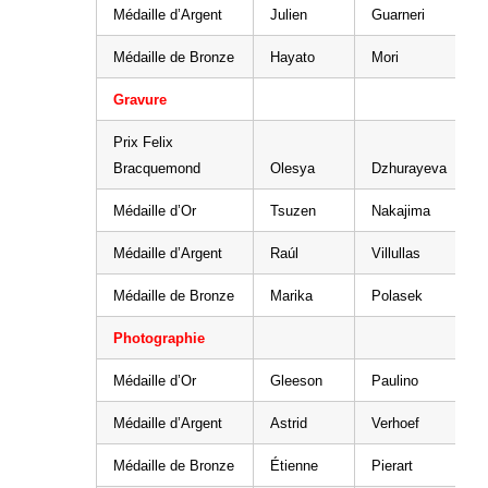
Médaille d’Argent
Julien
Guarneri
Médaille de Bronze
Hayato
Mori
Gravure
Prix Felix
Bracquemond
Olesya
Dzhurayeva
Médaille d’Or
Tsuzen
Nakajima
Médaille d’Argent
Raúl
Villullas
Médaille de Bronze
Marika
Polasek
Photographie
Médaille d’Or
Gleeson
Paulino
Médaille d’Argent
Astrid
Verhoef
Médaille de Bronze
Étienne
Pierart