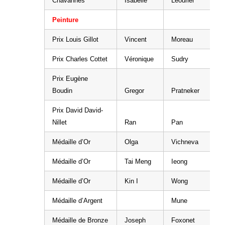
Chavannes
Isabelle
Léourier
Peinture
Prix Louis Gillot
Vincent
Moreau
Prix Charles Cottet
Véronique
Sudry
Prix Eugène
Boudin
Gregor
Pratneker
Prix David David-
Nillet
Ran
Pan
Médaille d’Or
Olga
Vichneva
Médaille d’Or
Tai Meng
Ieong
Médaille d’Or
Kin I
Wong
Médaille d’Argent
Mune
Médaille de Bronze
Joseph
Foxonet