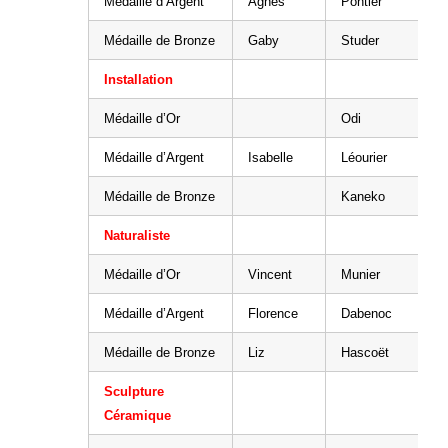
Médaille d’Argent
Agnès
Pontier
Médaille de Bronze
Gaby
Studer
Installation
Médaille d’Or
Odi
Médaille d’Argent
Isabelle
Léourier
Médaille de Bronze
Kaneko
Naturaliste
Médaille d’Or
Vincent
Munier
Médaille d’Argent
Florence
Dabenoc
Médaille de Bronze
Liz
Hascoët
Sculpture
Céramique