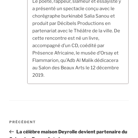
Le poète, rappeur, slameur et essayiste y
a présenté un spectacle conçu avec le
chorégraphe burkinabé Salia Sanou et
produit par Décibels Productions en
partenariat avec le Théâtre de la ville. De
cette rencontre est né un livre,
accompagné d’un CD, coédité par
Présence Africaine, le musée d’Orsay et
Flammarion, qu’Adb Al Malik dédicacera
au Salon des Beaux Arts le 12 décembre
2019.
Navigation
Article
PRÉCÉDENT
de
précédent
La célèbre maison Deyrolle devient partenaire du
l’article