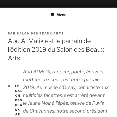
Aller
SALON DES BEAUX ARTS
Le Salon historique de la Fondation Nationale des Beaux Arts
au
Menu
contenu
principal
PUBLIÉ
PAR
SALON DES BEAUX ARTS
LE
Abd Al Malik est le parrain de
l’édition 2019 du Salon des Beaux
Arts
Abd Al Malik, rappeur, poète, écrivain,
metteur en scène, est notre parrain
CATÉGORIES
LE
2019. Au musée d’Orsay, cet artiste aux
SAL
multiples facettes, s’est arrêté devant
ON
DES
le Jeune Noir à l’épée, œuvre de Puvis
BEA
UX
de Chavannes, notre second président
AR